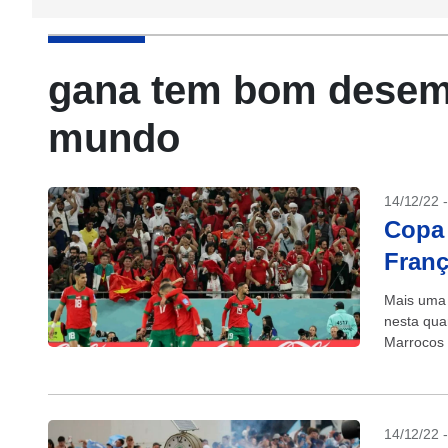
gana tem bom desem
mundo
14/12/22 
Copa 
Franç
Mais uma 
nesta quar
Marrocos a
14/12/22 