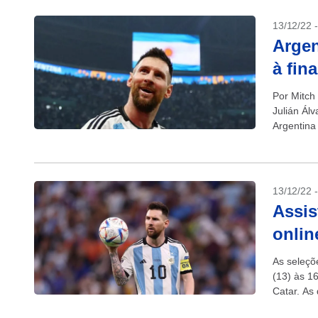
13/12/22 
Argen
à fin
Por Mitch 
Julián Ál
Argentina 
13/12/22 
Assis
onlin
As seleçõ
(13) às 1
Catar. As 