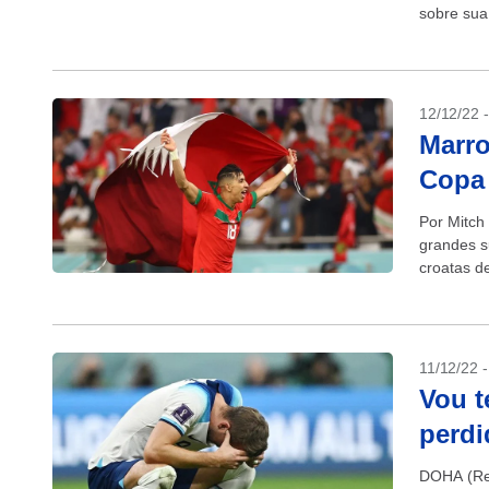
sobre sua
que...
12/12/22 
Marro
Copa 
Por Mitch
grandes s
croatas d
data antes
11/12/22 
Vou t
perdi
DOHA (Reu