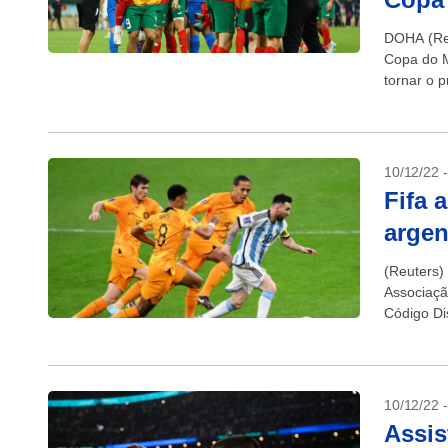
DOHA (Reu
Copa do M
tornar o p
10/12/22 
Fifa 
argen
(Reuters)
Associaçã
Código Dis
10/12/22 
Assis