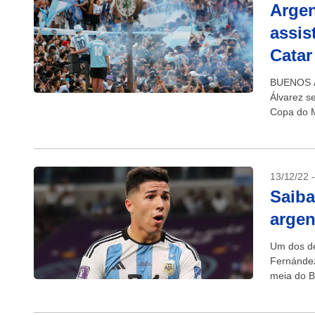
Argen
assis
Catar
BUENOS AI
Álvarez se
Copa do M
13/12/22 
Saiba
argen
Um dos de
Fernández
meia do B