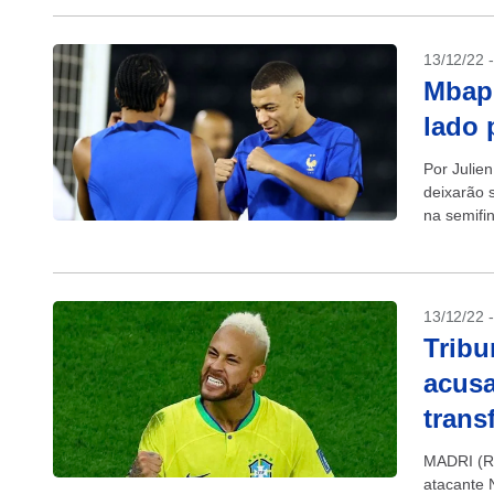
13/12/22 
Mbapp
lado 
Por Julie
deixarão 
na semifi
tentar...
13/12/22 
Tribu
acusa
trans
MADRI (Re
atacante 