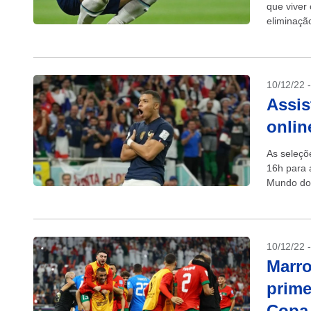
que viver
eliminaçã
10/12/22 
Assis
onlin
As seleçõ
16h para 
Mundo do 
10/12/22 
Marro
prime
Copa