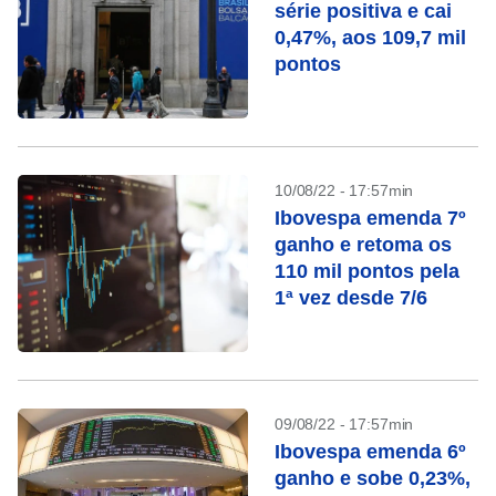
série positiva e cai
0,47%, aos 109,7 mil
pontos
10/08/22 - 17:57min
Ibovespa emenda 7º
ganho e retoma os
110 mil pontos pela
1ª vez desde 7/6
09/08/22 - 17:57min
Ibovespa emenda 6º
ganho e sobe 0,23%,