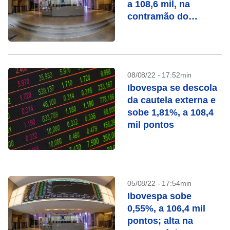
a 108,6 mil, na
contramão do
exterior
08/08/22 - 17:52min
Ibovespa se descola
da cautela externa e
sobe 1,81%, a 108,4
mil pontos
05/08/22 - 17:54min
Ibovespa sobe
0,55%, a 106,4 mil
pontos; alta na