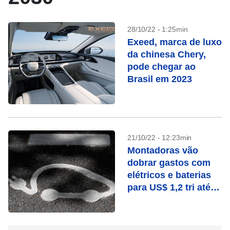
28/10/22 - 1:25min
Exeed, marca de luxo
da chinesa Chery,
pode chegar ao
Brasil em 2023
21/10/22 - 12:23min
Montadoras vão
dobrar gastos com
elétricos e baterias
para US$ 1,2 tri até
2030