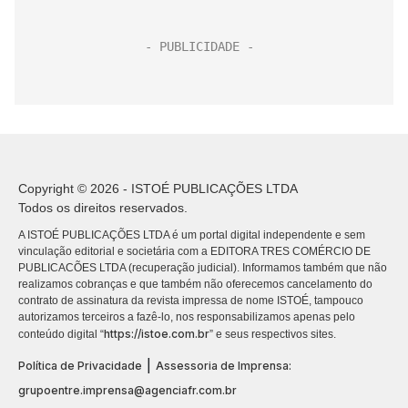
Copyright © 2026 - ISTOÉ PUBLICAÇÕES LTDA
Todos os direitos reservados.
A ISTOÉ PUBLICAÇÕES LTDA é um portal digital independente e sem
vinculação editorial e societária com a EDITORA TRES COMÉRCIO DE
PUBLICACÕES LTDA (recuperação judicial). Informamos também que não
realizamos cobranças e que também não oferecemos cancelamento do
contrato de assinatura da revista impressa de nome ISTOÉ, tampouco
autorizamos terceiros a fazê-lo, nos responsabilizamos apenas pelo
https://istoe.com.br
conteúdo digital “
” e seus respectivos sites.
|
Política de Privacidade
Assessoria de Imprensa:
grupoentre.imprensa@agenciafr.com.br