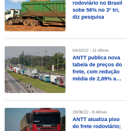
rodoviário no Brasil
sobe 56% no 3º tri,
diz pesquisa
04/10/22 - 11:49min
ANTT publica nova
tabela de preços do
frete, com redução
média de 2,89% a
3,68%
28/06/22 - 8:48min
ANTT atualiza piso
do frete rodoviário;