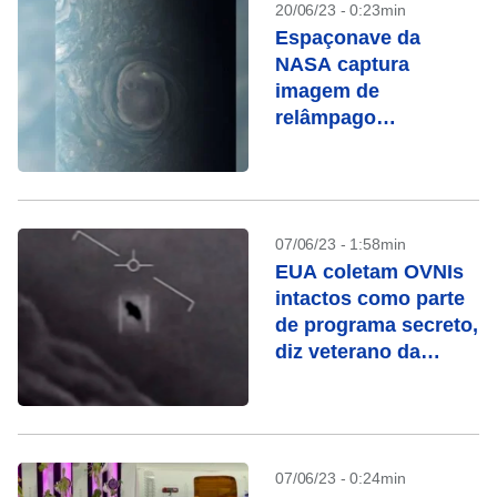
20/06/23 - 0:23min
Espaçonave da
NASA captura
imagem de
relâmpago
fantasmagórico em
Júpiter
07/06/23 - 1:58min
EUA coletam OVNIs
intactos como parte
de programa secreto,
diz veterano da
Força Aérea
07/06/23 - 0:24min