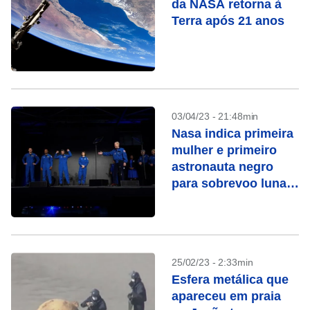
da NASA retorna à
Terra após 21 anos
03/04/23 - 21:48min
Nasa indica primeira
mulher e primeiro
astronauta negro
para sobrevoo lunar
com a Artemis 2
25/02/23 - 2:33min
Esfera metálica que
apareceu em praia