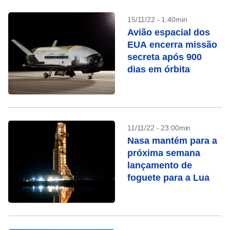
15/11/22 - 1:40min
Avião espacial dos
EUA encerra missão
secreta após 900
dias em órbita
11/11/22 - 23:00min
Nasa mantém para a
próxima semana
lançamento de
foguete para a Lua