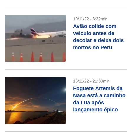
19/11/22 - 3:32min
Avião colide com
veículo antes de
decolar e deixa dois
mortos no Peru
16/11/22 - 21:39min
Foguete Artemis da
Nasa está a caminho
da Lua após
lançamento épico