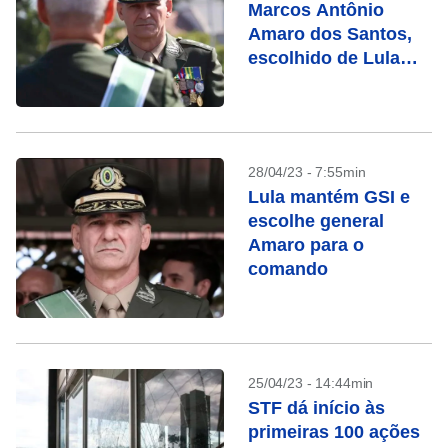
Marcos Antônio
Amaro dos Santos,
escolhido de Lula
para o GSI
28/04/23 - 7:55min
Lula mantém GSI e
escolhe general
Amaro para o
comando
25/04/23 - 14:44min
STF dá início às
primeiras 100 ações