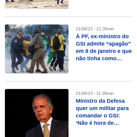
21/04/23 - 21:30min
À PF, ex-ministro do
GSI admite “apagão”
em 8 de janeiro e que
não tinha como
prender “sozinho”
invasores do
Planalto
21/04/23 - 11:38min
Ministro da Defesa
quer um militar para
comandar o GSI:
‘Não é hora de
mudar’