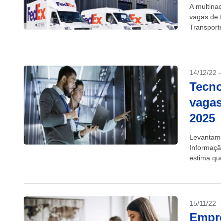
A multina
vagas de 
Transport
parte dela
14/12/22 
Tecno
vagas
2025
Levantame
Informaçã
estima qu
O crescim
15/11/22 
Empre