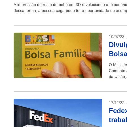
A impressão do rosto do bebê em 3D revolucionou a experiência 
dessa forma, a pessoa cega pode ter a oportunidade de acomp
10/07/23 
Divul
Bolsa
O Ministé
Combate à
da União,
elegibilid
17/12/22 
Fedex
traba