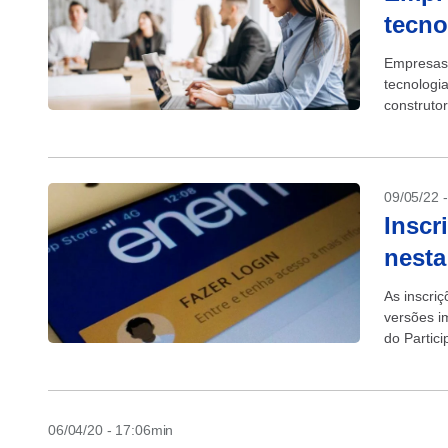
tecno
Empresas 
tecnologi
construt
abertas n
09/05/22 
Inscr
nesta
As inscri
versões i
do Partici
06/04/20 - 17:06min