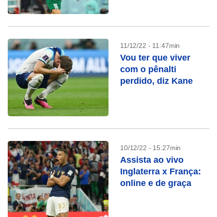
11/12/22 - 11:47min
Vou ter que viver
com o pênalti
perdido, diz Kane
10/12/22 - 15:27min
Assista ao vivo
Inglaterra x França:
online e de graça