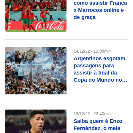
como assistir França
x Marrocos online e
de graça
14/12/22 - 12:08min
Argentinos esgotam
passagens para
assistir à final da
Copa do Mundo no
Catar
13/12/22 - 22:40min
Saiba quem é Enzo
Fernández, o meia