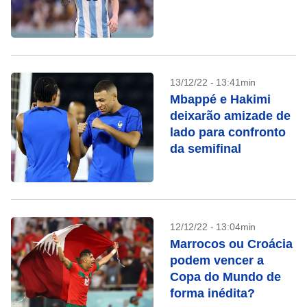
13/12/22 - 13:41min
Mbappé e Hakimi
deixarão amizade de
lado para confronto
da semifinal
12/12/22 - 13:04min
Marrocos ou Croácia
podem vencer a
Copa do Mundo de
forma inédita?