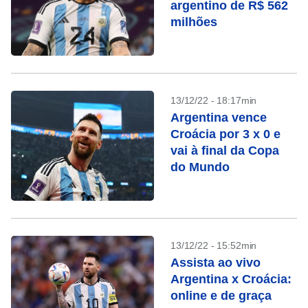
argentino de R$ 562
milhões
13/12/22 - 18:17min
Argentina vence
Croácia por 3 x 0 e
vai à final da Copa
do Mundo
13/12/22 - 15:52min
Assista ao vivo
Argentina x Croácia:
online e de graça