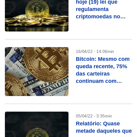
hoje (19) lei que
regulamenta
criptomoedas no
Brasil
16/04/22 - 14:06min
Bitcoin: Mesmo com
queda recente, 75%
das carteiras
continuam com
lucro, diz pesquisa
05/04/22 - 3:35min
Relatório: Quase
metade daqueles que