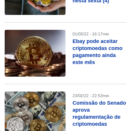
nesta sexta (4)
01/03/22 - 16:17min
Ebay pode aceitar
criptomoedas como
pagamento ainda
este mês
23/02/22 - 22:53min
Comissão do Senado
aprova
regulamentação de
criptomoedas