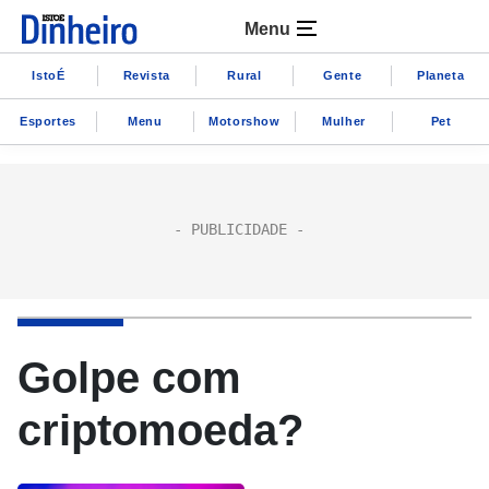
Menu
IstoÉ
Revista
Rural
Gente
Planeta
Esportes
Menu
Motorshow
Mulher
Pet
Golpe com
criptomoeda?