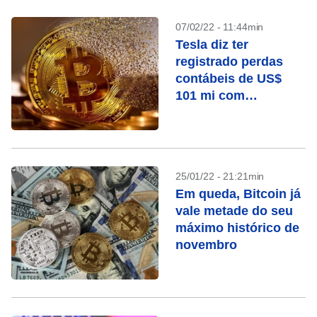
07/02/22 - 11:44min
Tesla diz ter
registrado perdas
contábeis de US$
101 mi com
oscilações em
bitcoin
25/01/22 - 21:21min
Em queda, Bitcoin já
vale metade do seu
máximo histórico de
novembro