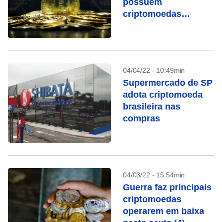
possuem
criptomoedas
comprou em 2021
04/04/22 - 10:49min
Supermercado de SP
adota criptomoeda
brasileira nas
compras
04/03/22 - 15:54min
Guerra faz principais
criptomoedas
operarem em baixa