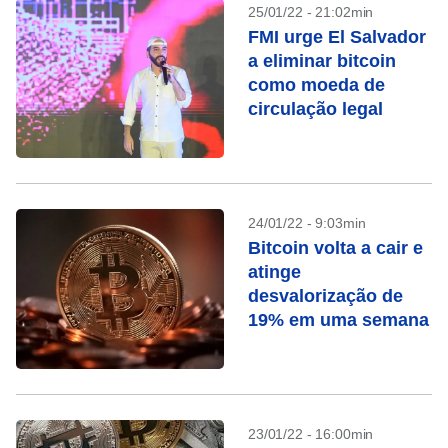
25/01/22 - 21:02min
FMI urge El Salvador
a eliminar bitcoin
como moeda de
circulação legal
24/01/22 - 9:03min
Bitcoin volta a cair e
atinge
desvalorização de
19% em uma semana
23/01/22 - 16:00min