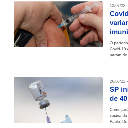
12/07/22 
Covid
varia
imuni
O período
Covid-19 
param de 
26/06/22 
SP in
de 40
Começará 
vacina da
Paulo. De