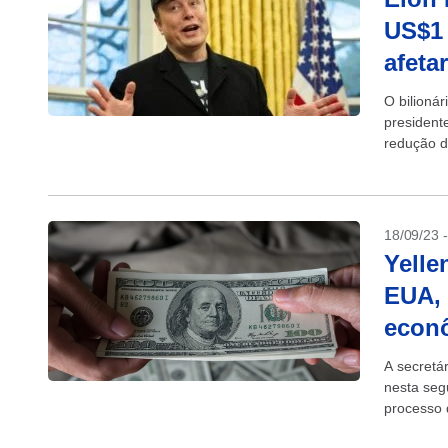
US$1 
afeta
O bilionár
president
redução d
News que 
18/09/23 
Yelle
EUA, 
econ
A secretá
nesta seg
processo 
atividade 