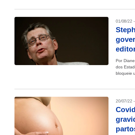
01/08/22 
Steph
gover
edito
Por Diane
dos Estad
bloqueie 
maiores...
20/07/22 
Covid
gravi
parto