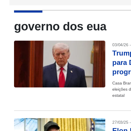
governo dos eua
03/04/26 
Trump
para 
progr
Casa Bran
eleições 
estatal
27/03/25 
Elon 