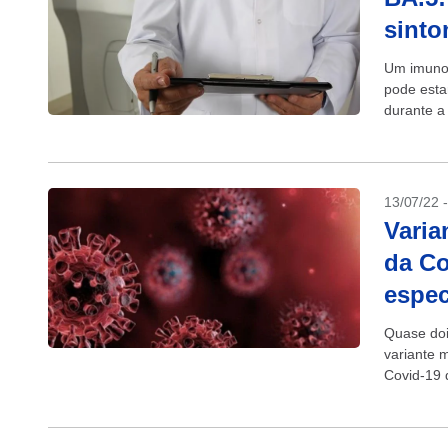
sinto
Um imunol
pode esta
durante a
contagios
13/07/22 
Varia
da Co
espec
Quase doi
variante 
Covid-19 
a diminuir.