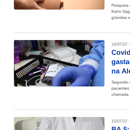
Pesquisa 
Kahn-Sago
grávidas 
prematuro
16/07/22 
Covid
gasta
na A
Segundo 
pacientes
chamada c
meses apó
15/07/22 
BA.5