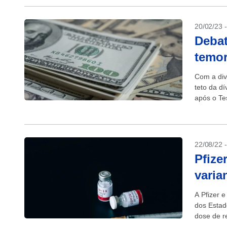
20/02/23 
Debat
temo
Com a div
teto da d
após o Te
22/08/22 
Pfize
varia
A Pfizer 
dos Estad
dose de r
BA.5...