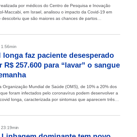
realizada por médicos do Centro de Pesquisa e Inovação
l-Maccabi, em Israel, analisou o impacto da Covid-19 em
e descobriu que são maiores as chances de partos
s em mulheres que foram...
- 1:56min
 longa faz paciente desesperado
r R$ 257.600 para “lavar” o sangue
lemanha
a Organização Mundial de Saúde (OMS), de 10% a 20% dos
 que foram infectados pelo coronavírus podem desenvolver a
ovid longa, caracterizada por sintomas que aparecem três
s o tratamento...
- 23:19min
: Linhagem dominante tem novo