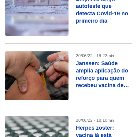
autoteste que
detecta Covid-19 no
primeiro dia
20/06/22 - 19:22min
Janssen: Saúde
amplia aplicação do
reforço para quem
recebeu vacina de
dose única
20/06/22 - 18:10min
Herpes zoster:
vacina já está