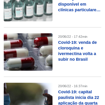
disponível em
clínicas particulares
do Brasil
20/06/22 - 17:42min
Covid-19: venda de
cloroquina e
ivermectina volta a
subir no Brasil
20/06/22 - 16:37min
Covid-19: capital
paulista inicia dia 22
aplicação da quarta