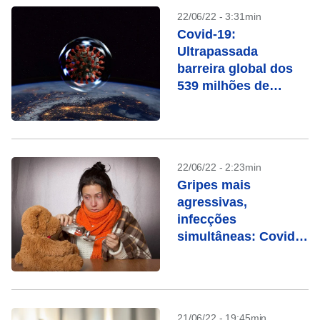
22/06/22 - 3:31min
Covid-19:
Ultrapassada
barreira global dos
539 milhões de
casos
22/06/22 - 2:23min
Gripes mais
agressivas,
infecções
simultâneas: Covid
alterou o
comportamento dos
vírus
21/06/22 - 19:45min