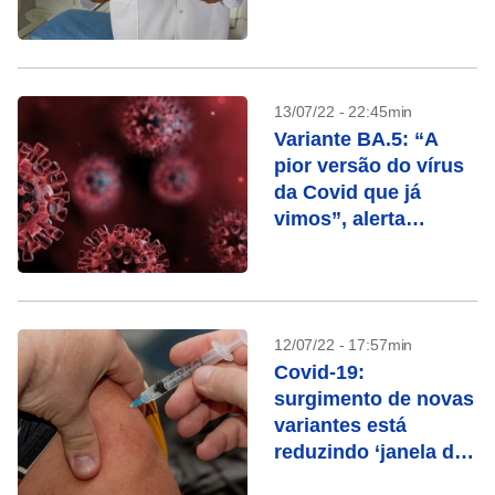
13/07/22 - 22:45min
Variante BA.5: “A
pior versão do vírus
da Covid que já
vimos”, alerta
especialista
12/07/22 - 17:57min
Covid-19:
surgimento de novas
variantes está
reduzindo ‘janela de
imunidade’