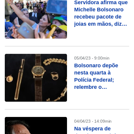
Servidora afirma que
Michelle Bolsonaro
recebeu pacote de
joias em mãos, diz
jornal
05/04/23 - 9:00min
Bolsonaro depõe
nesta quarta à
Polícia Federal;
relembre o
escândalo das joias
04/04/23 - 14:09min
Na véspera de