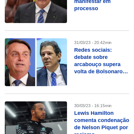
manifestar em
processo
31/03/23 - 20:42min
Redes sociais:
debate sobre
arcabouço supera
volta de Bolsonaro
ao Brasil, diz
pesquisa
30/03/23 - 16:15min
Lewis Hamilton
comenta condenação
de Nelson Piquet por