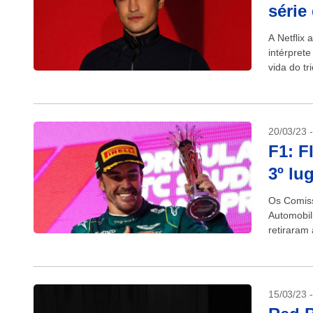
série 
A Netflix 
intérpret
vida do t
20/03/23 
F1: F
3º lu
Os Comiss
Automobil
retiraram
final do G
15/03/23 