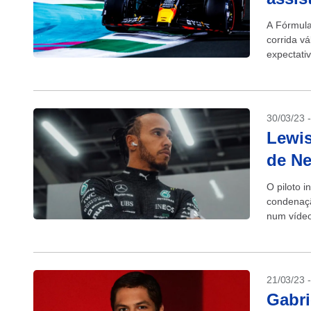
A Fórmula
corrida v
expectati
30/03/23 
Lewi
de Ne
O piloto 
condenação
num vídeo 
21/03/23 
Gabri