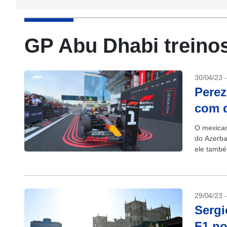
GP Abu Dhabi treino
30/04/23 
Perez
com d
O mexican
do Azerba
ele també
29/04/23 
Sergi
F1 no