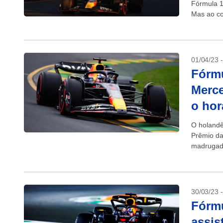
Fórmula 1
Mas ao con
01/04/23 
Fórmu
Merce
o hor
O holandê
Prêmio da
madrugada
da Red Bul
30/03/23 
Fórmu
assis