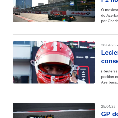
O mexican
do Azerba
por Charl
28/04/23 
Lecle
conse
(Reuters) 
position 
Azerbaijã
domínio da
25/04/23 
GP do