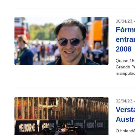
06/04/23 
Fórmu
entra
2008
Quase 15 
Grande Pr
manipulado
02/04/23 
Verst
Austr
O holandê