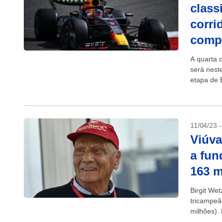
class
corri
comp
A quarta 
será nest
etapa de B
11/04/23 
Viúva
a fun
163 m
Birgit We
tricampeã
milhões).