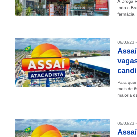
A Droga R
todo o Bra
farmácia, 
Pessoas..
06/03/23 
Assaí
vagas
candi
Para quem
mais de 6
maioria d
temporário
05/03/23 
Assaí