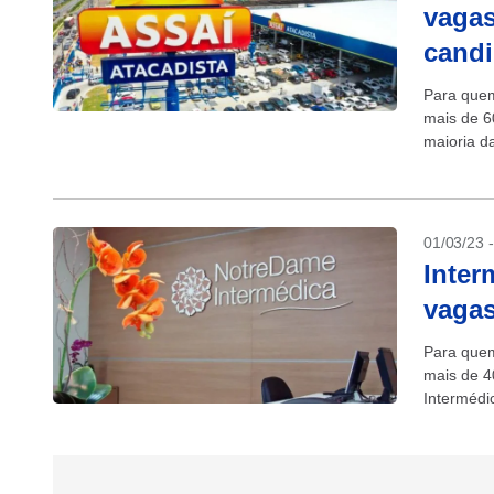
vagas
candi
Para quem
mais de 6
maioria d
temporário
01/03/23 
Inter
vagas
Para quem
mais de 4
Intermédi
também há