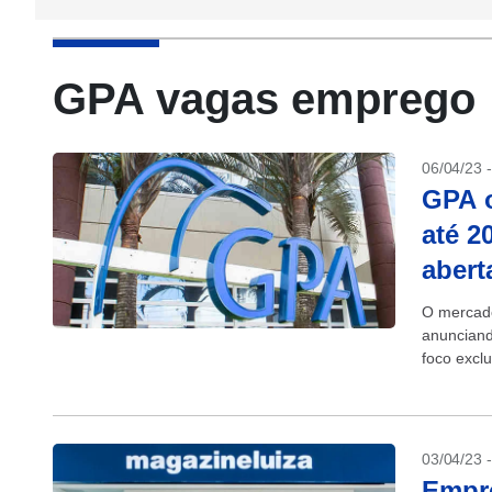
GPA vagas emprego
06/04/23 
GPA o
até 2
abert
O mercado
anunciand
foco exclu
03/04/23 
Empre