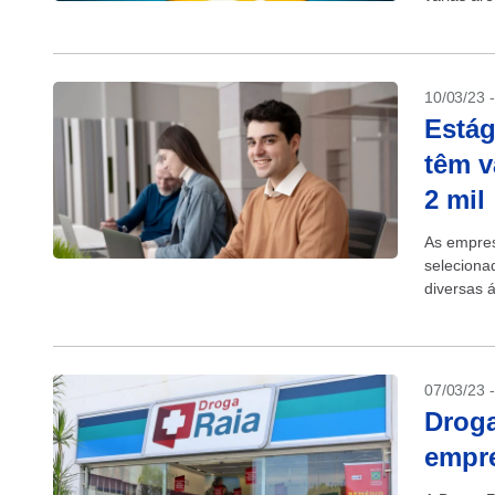
Tecnologia
10/03/23 
Estág
têm v
2 mil
As empres
seleciona
diversas 
(capital e 
07/03/23 
Droga
empre