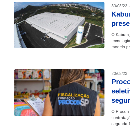
30/03/23 
Kabu
prese
O Kabum, 
tecnologi
modelo pr
de Tecnolo
20/03/23 
Proco
selet
segun
O Procon 
contrataç
segunda-fe