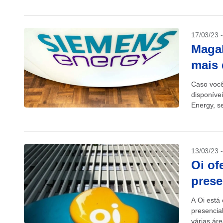
17/03/23 
Magal
mais 
Caso você
disponíve
Energy, s
Programa 
13/03/23 
Oi of
prese
A Oi está
presencia
várias ár