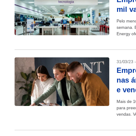
mil v
Pelo meno
semana. E
Energy of
Negócios,
31/03/23 
Empr
nas á
e ven
Mais de 1
para pree
vendas. V
4intelligen