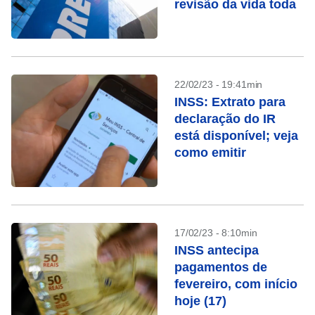
revisão da vida toda
22/02/23 - 19:41min
INSS: Extrato para
declaração do IR
está disponível; veja
como emitir
17/02/23 - 8:10min
INSS antecipa
pagamentos de
fevereiro, com início
hoje (17)