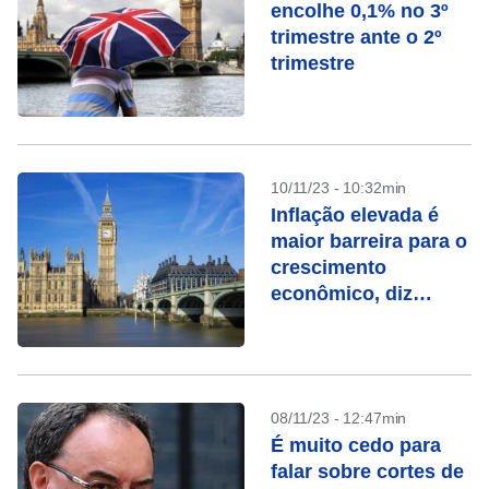
encolhe 0,1% no 3º
trimestre ante o 2º
trimestre
10/11/23 - 10:32min
Inflação elevada é
maior barreira para o
crescimento
econômico, diz
ministro do Reino
Unido
08/11/23 - 12:47min
É muito cedo para
falar sobre cortes de