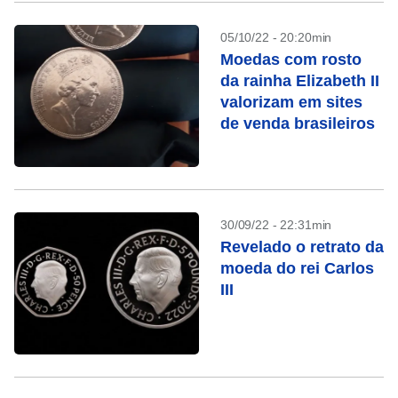
05/10/22 - 20:20min
Moedas com rosto
da rainha Elizabeth II
valorizam em sites
de venda brasileiros
30/09/22 - 22:31min
Revelado o retrato da
moeda do rei Carlos
III