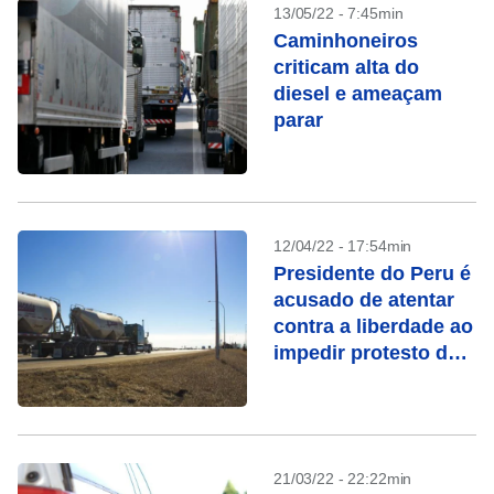
13/05/22 - 7:45min
Caminhoneiros
criticam alta do
diesel e ameaçam
parar
12/04/22 - 17:54min
Presidente do Peru é
acusado de atentar
contra a liberdade ao
impedir protesto de
caminhoneiros
21/03/22 - 22:22min