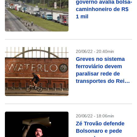
governo avalia bolsa-
caminhoneiro de R$
1 mil
20/06/22 - 20:40min
Greves no sistema
ferroviário devem
paralisar rede de
transportes do Reino
Unido
20/06/22 - 18:06min
Zé Trovão defende
Bolsonaro e pede