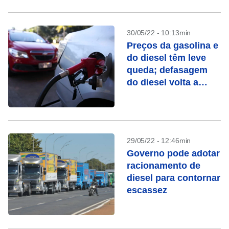
30/05/22 - 10:13min
Preços da gasolina e
do diesel têm leve
queda; defasagem
do diesel volta a
subir
29/05/22 - 12:46min
Governo pode adotar
racionamento de
diesel para contornar
escassez