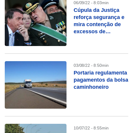
06/09/22 - 8:03min
Cúpula da Justiça
reforça segurança e
mira contenção de
excessos de
bolsonaristas no 7
de setembro
03/08/22 - 8:50min
Portaria regulamenta
pagamentos da bolsa
caminhoneiro
10/07/22 - 8:55min