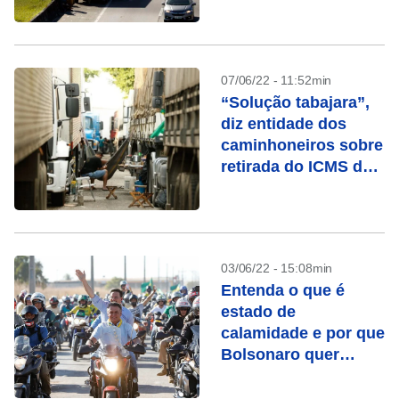
falam em greve
07/06/22 - 11:52min
“Solução tabajara”,
diz entidade dos
caminhoneiros sobre
retirada do ICMS dos
combustíveis
03/06/22 - 15:08min
Entenda o que é
estado de
calamidade e por que
Bolsonaro quer
decretá-lo