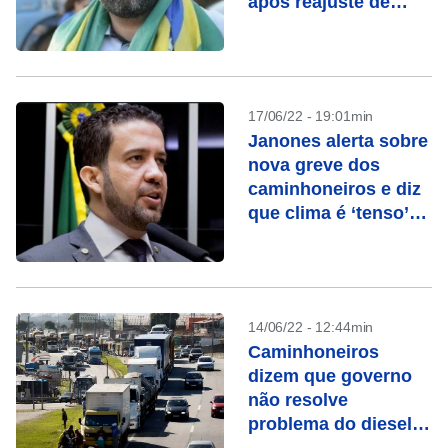
após reajuste de
combustíveis
17/06/22 - 19:01min
Janones alerta sobre
nova greve dos
caminhoneiros e diz
que clima é ‘tenso’
entre lideranças
14/06/22 - 12:44min
Caminhoneiros
dizem que governo
não resolve
problema do diesel e