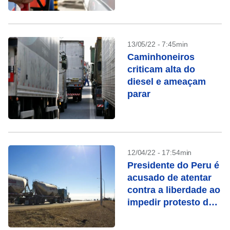
13/05/22 - 7:45min
Caminhoneiros
criticam alta do
diesel e ameaçam
parar
12/04/22 - 17:54min
Presidente do Peru é
acusado de atentar
contra a liberdade ao
impedir protesto de
caminhoneiros