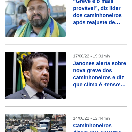
“Greve é o mais
provável”, diz líder
dos caminhoneiros
após reajuste de
combustíveis
17/06/22 - 19:01min
Janones alerta sobre
nova greve dos
caminhoneiros e diz
que clima é ‘tenso’
entre lideranças
14/06/22 - 12:44min
Caminhoneiros