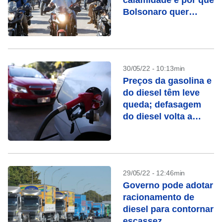
calamidade e por que
Bolsonaro quer
decretá-lo
30/05/22 - 10:13min
Preços da gasolina e
do diesel têm leve
queda; defasagem
do diesel volta a
subir
29/05/22 - 12:46min
Governo pode adotar
racionamento de
diesel para contornar
escassez