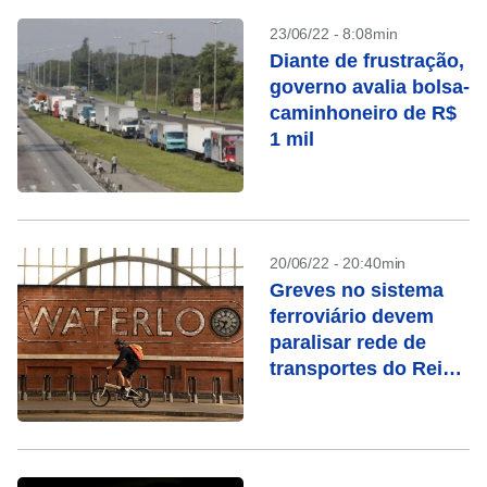
23/06/22 - 8:08min
Diante de frustração,
governo avalia bolsa-
caminhoneiro de R$
1 mil
20/06/22 - 20:40min
Greves no sistema
ferroviário devem
paralisar rede de
transportes do Reino
Unido