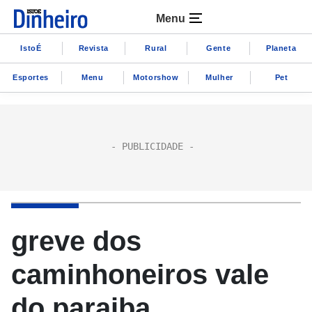
Menu
IstoÉ
Revista
Rural
Gente
Planeta
Esportes
Menu
Motorshow
Mulher
Pet
greve dos
caminhoneiros vale
do paraiba