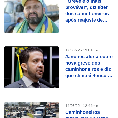
“Greve é o mais
provável”, diz líder
dos caminhoneiros
após reajuste de
combustíveis
17/06/22 - 19:01min
Janones alerta sobre
nova greve dos
caminhoneiros e diz
que clima é ‘tenso’
entre lideranças
14/06/22 - 12:44min
Caminhoneiros