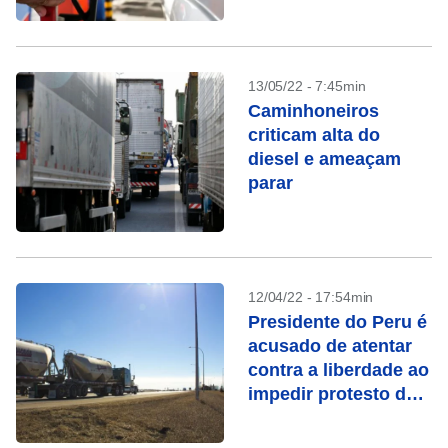
13/05/22 - 7:45min
Caminhoneiros
criticam alta do
diesel e ameaçam
parar
12/04/22 - 17:54min
Presidente do Peru é
acusado de atentar
contra a liberdade ao
impedir protesto de
caminhoneiros