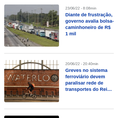
23/06/22 - 8:08min
Diante de frustração,
governo avalia bolsa-
caminhoneiro de R$
1 mil
20/06/22 - 20:40min
Greves no sistema
ferroviário devem
paralisar rede de
transportes do Reino
Unido