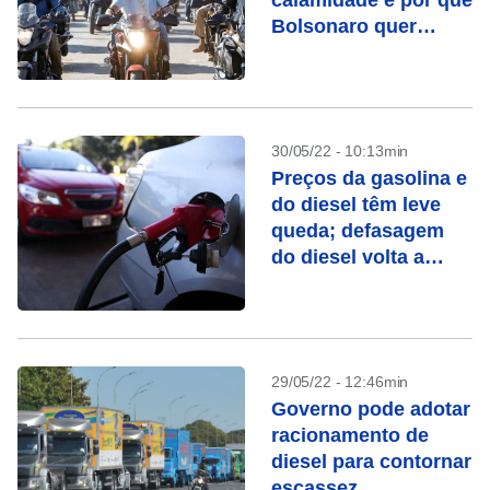
calamidade e por que
Bolsonaro quer
decretá-lo
30/05/22 - 10:13min
Preços da gasolina e
do diesel têm leve
queda; defasagem
do diesel volta a
subir
29/05/22 - 12:46min
Governo pode adotar
racionamento de
diesel para contornar
escassez