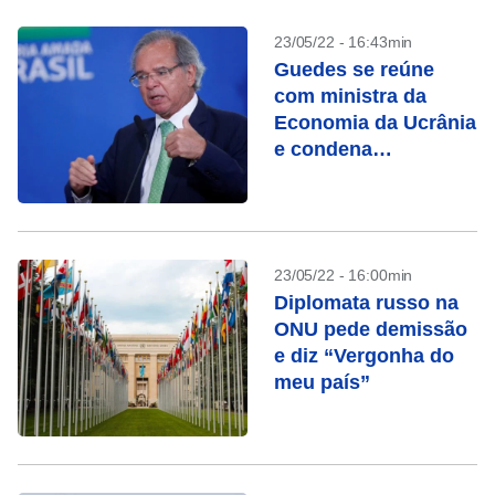
23/05/22 - 16:43min
Guedes se reúne
com ministra da
Economia da Ucrânia
e condena
hostilidades
23/05/22 - 16:00min
Diplomata russo na
ONU pede demissão
e diz “Vergonha do
meu país”