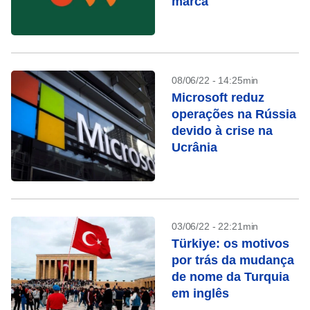
marca
08/06/22 - 14:25min
Microsoft reduz
operações na Rússia
devido à crise na
Ucrânia
03/06/22 - 22:21min
Türkiye: os motivos
por trás da mudança
de nome da Turquia
em inglês