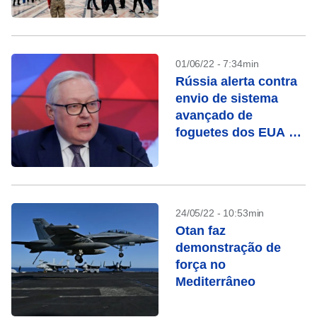
01/06/22 - 7:34min
Rússia alerta contra
envio de sistema
avançado de
foguetes dos EUA à
Ucrânia
24/05/22 - 10:53min
Otan faz
demonstração de
força no
Mediterrâneo