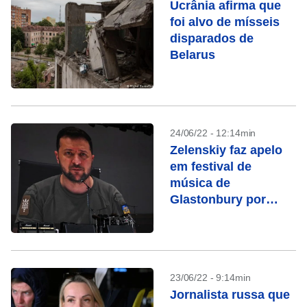
Ucrânia afirma que
foi alvo de mísseis
disparados de
Belarus
24/06/22 - 12:14min
Zelenskiy faz apelo
em festival de
música de
Glastonbury por
apoio à Ucrânia
23/06/22 - 9:14min
Jornalista russa que