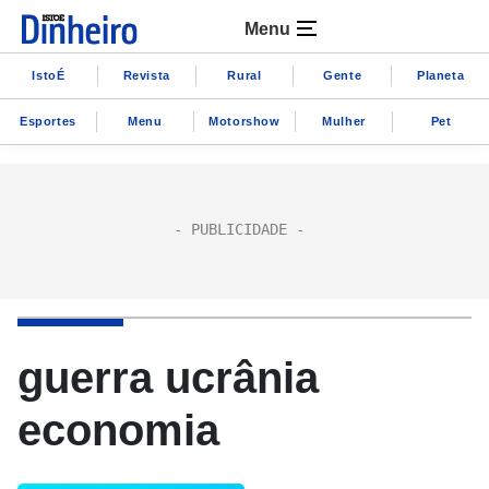
Menu
IstoÉ
Revista
Rural
Gente
Planeta
Esportes
Menu
Motorshow
Mulher
Pet
guerra ucrânia
economia