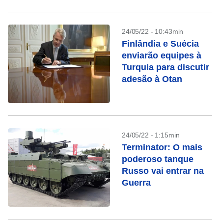
24/05/22 - 10:43min
Finlândia e Suécia
enviarão equipes à
Turquia para discutir
adesão à Otan
24/05/22 - 1:15min
Terminator: O mais
poderoso tanque
Russo vai entrar na
Guerra