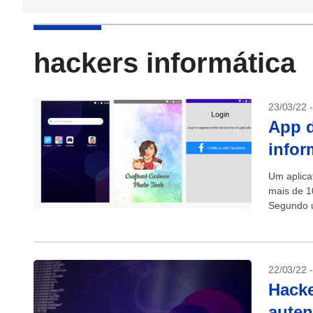
hackers informática
23/03/22 
App d
infor
Um aplicat
mais de 1
Segundo u
malware c
22/03/22 
Hacke
auten