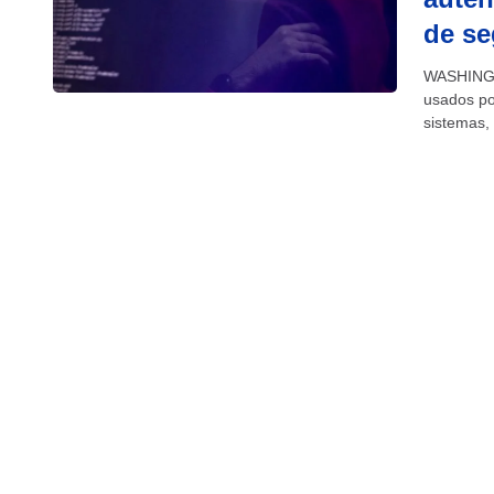
de s
WASHINGTO
usados po
sistemas,
telas do q