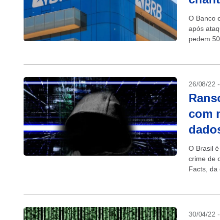
O Banco d
após ataq
pedem 50 
foi acessa
26/08/22 
Ranso
com m
dado
O Brasil 
crime de 
Facts, da
semestre 
30/04/22 