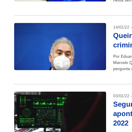
nesta sem
14/01/22 
Queir
crimi
Por Eduar
Marcelo Q
pergunta 
gerou um 
03/01/22 
Segur
apont
2022