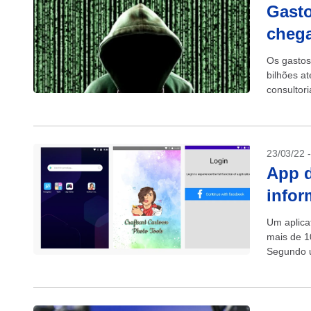
Gasto
chega
Os gastos
bilhões a
consultor
que é inve
23/03/22 
App d
infor
Um aplicat
mais de 1
Segundo u
malware c