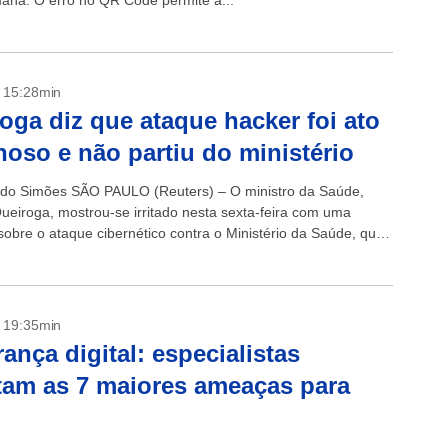
ana. O erro no QR Code permite a...
- 15:28min
oga diz que ataque hacker foi ato
noso e não partiu do ministério
do Simões SÃO PAULO (Reuters) – O ministro da Saúde,
ueiroga, mostrou-se irritado nesta sexta-feira com uma
sobre o ataque cibernético contra o Ministério da Saúde, que
apagão de...
- 19:35min
ança digital: especialistas
am as 7 maiores ameaças para