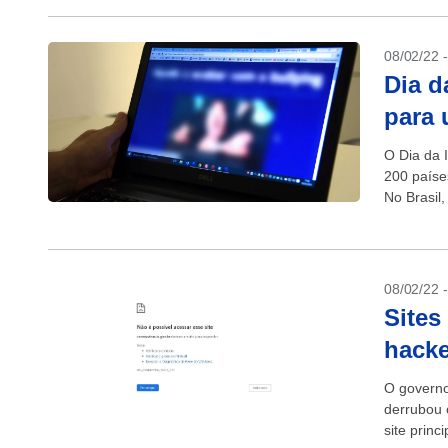
08/02/22 
Dia d
para 
O Dia da 
200 paíse
No Brasil
08/02/22 
Sites
hacke
O governo
derrubou 
site princ