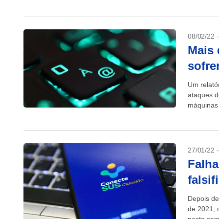
08/02/22 
Mais 
sofre
Um relató
ataques d
máquinas 
em extorsã
27/01/22 
Falha
falsi
Depois de
de 2021, 