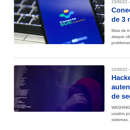
23/03/22 
Conec
de 3 
Mais de t
ataque ci
problemas
relatam...
22/03/22 
Hacke
auten
de s
WASHINGTO
usados po
sistemas,
telas do q