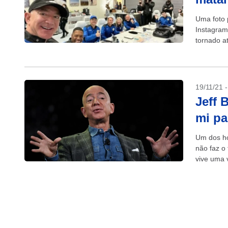
Uma foto 
Instagram
tornado at
19/11/21 
Jeff 
mi pa
Um dos ho
não faz o 
vive uma v