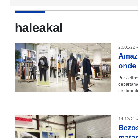
haleakal
20/01/22 
Amazo
onde 
Por Jeffr
departame
diretora 
varejista..
14/12/21 
Bezos
mata