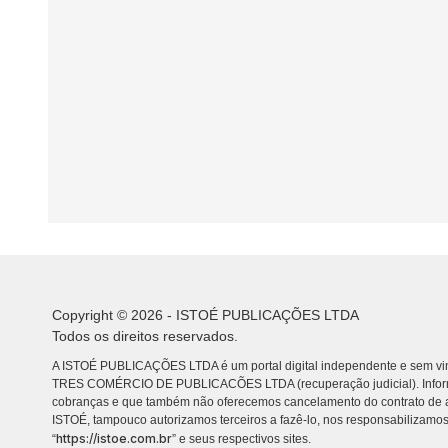
Copyright © 2026 - ISTOÉ PUBLICAÇÕES LTDA
Todos os direitos reservados.
A ISTOÉ PUBLICAÇÕES LTDA é um portal digital independente e sem vin
TRES COMÉRCIO DE PUBLICACÕES LTDA (recuperação judicial). Info
cobranças e que também não oferecemos cancelamento do contrato de a
ISTOÉ, tampouco autorizamos terceiros a fazê-lo, nos responsabilizamos
https://istoe.com.br
“
” e seus respectivos sites.