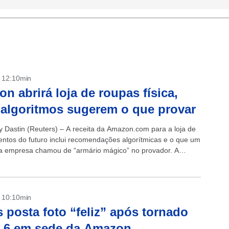
- 12:10min
n abrirá loja de roupas física,
algoritmos sugerem o que provar
ey Dastin (Reuters) – A receita da Amazon.com para a loja de
ntos do futuro inclui recomendações algorítmicas e o que um
da empresa chamou de “armário mágico” no provador. A
.
- 10:10min
 posta foto “feliz” após tornado
r 6 em sede da Amazon