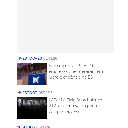
INVESTIDORES
05/08/26
Ranking do 2T26: As 10
empresas que lideraram em
lucro e eficiência na B3
INVESTIDOR
05/08/26
LATAM (LTM): Após balanço
2T26 – ainda vale a pena
comprar ações?
NEGÓCIOS
05/08/26