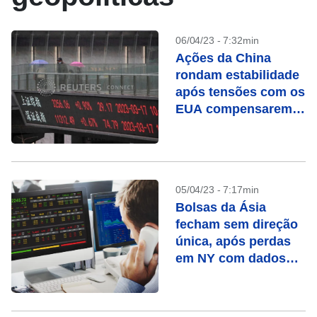
06/04/23 - 7:32min
Ações da China
rondam estabilidade
após tensões com os
EUA compensarem
otimismo com
recuperação
05/04/23 - 7:17min
Bolsas da Ásia
fecham sem direção
única, após perdas
em NY com dados
fracos