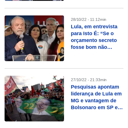
28/10/22 - 11:12min
Lula, em entrevista
para Isto É: “Se o
orçamento secreto
fosse bom não
precisaria ser
secreto”
27/10/22 - 21:33min
Pesquisas apontam
liderança de Lula em
MG e vantagem de
Bolsonaro em SP e
RJ