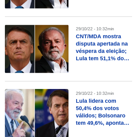
válidos
29/10/22 - 10:32min
CNT/MDA mostra
disputa apertada na
véspera da eleição;
Lula tem 51,1% dos
válidos contra 48,9%
de Bolsonaro
29/10/22 - 10:32min
Lula lidera com
50,4% dos votos
válidos; Bolsonaro
tem 49,6%, aponta
Paraná Pesquisas