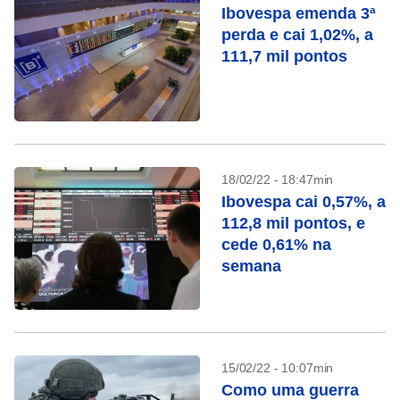
Ibovespa emenda 3ª
perda e cai 1,02%, a
111,7 mil pontos
18/02/22 - 18:47min
Ibovespa cai 0,57%, a
112,8 mil pontos, e
cede 0,61% na
semana
15/02/22 - 10:07min
Como uma guerra