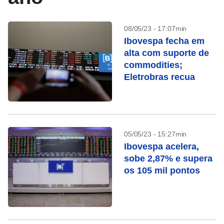
08/05/23 - 17:07min
Ibovespa fecha em
alta com suporte de
commodities;
Eletrobras recua
05/05/23 - 15:27min
Ibovespa acelera,
sobe 2,87% e supera
os 105 mil pontos