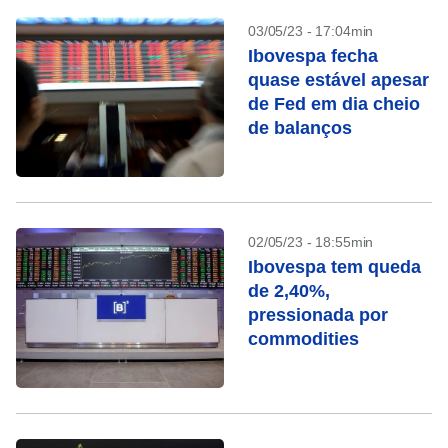
03/05/23 - 17:04min
Ibovespa fecha
quase estável apesar
de Fed em dia cheio
de balanços
02/05/23 - 18:55min
Ibovespa tem queda
de 2,40%,
pressionada por
commodities