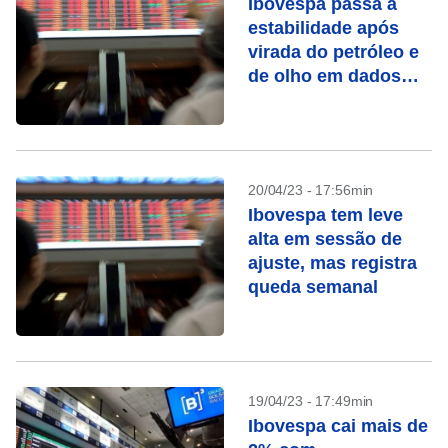
Ibovespa passa à
estabilidade após
virada do petróleo e
de olho em dados
dos EUA
20/04/23 - 17:56min
Ibovespa tem leve
alta em sessão de
ajuste, mas registra
queda semanal
19/04/23 - 17:49min
Ibovespa cai mais de