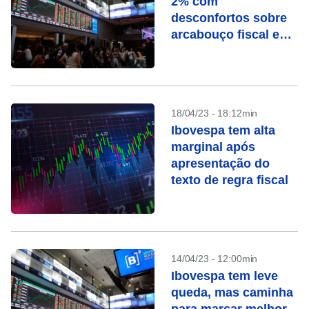
2% com
desconfortos sobre
arcabouço fiscal e
queda de Vale
18/04/23 - 18:12min
Ibovespa tem alta
marginal após
apresentação do
texto de regra fiscal
14/04/23 - 12:00min
Ibovespa tem leve
queda, mas caminha