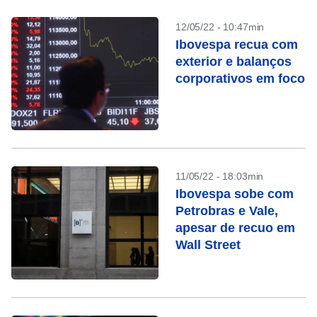
12/05/22 - 10:47min
Ibovespa recua com
exterior e balanços
corporativos em foco
11/05/22 - 18:03min
Ibovespa sobe com
Petrobras e Vale,
apesar de recuo em
Wall Street