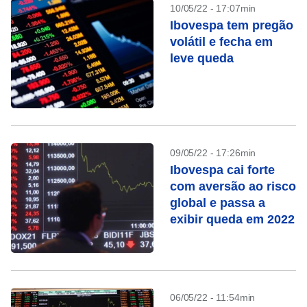
10/05/22 - 17:07min
Ibovespa tem pregão
volátil e fecha em
leve queda
09/05/22 - 17:26min
Ibovespa cai forte
com aversão ao risco
global e passa a
exibir queda em 2022
06/05/22 - 11:54min