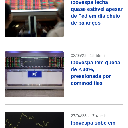
Ibovespa fecha
quase estável apesar
de Fed em dia cheio
de balanços
02/05/23 - 18:55min
Ibovespa tem queda
de 2,40%,
pressionada por
commodities
27/04/23 - 17:41min
Ibovespa sobe em