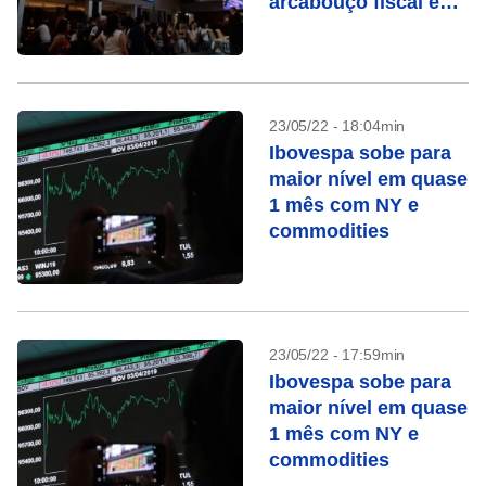
arcabouço fiscal e
queda de Vale
23/05/22 - 18:04min
Ibovespa sobe para
maior nível em quase
1 mês com NY e
commodities
23/05/22 - 17:59min
Ibovespa sobe para
maior nível em quase
1 mês com NY e
commodities