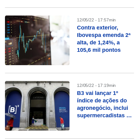
12/05/22 - 17:57min
Contra exterior,
Ibovespa emenda 2ª
alta, de 1,24%, a
105,6 mil pontos
12/05/22 - 17:19min
B3 vai lançar 1º
índice de ações do
agronegócio, inclui
supermercadistas e
até Arezzo