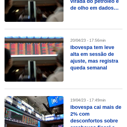
virada do petróleo e
de olho em dados
dos EUA
20/04/23 - 17:56min
Ibovespa tem leve
alta em sessão de
ajuste, mas registra
queda semanal
19/04/23 - 17:49min
Ibovespa cai mais de
2% com
desconfortos sobre