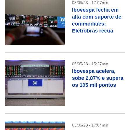
08/05/23 - 17:07min
Ibovespa fecha em
alta com suporte de
commodities;
Eletrobras recua
05/05/23 - 15:27min
Ibovespa acelera,
sobe 2,87% e supera
os 105 mil pontos
03/05/23 - 17:04min