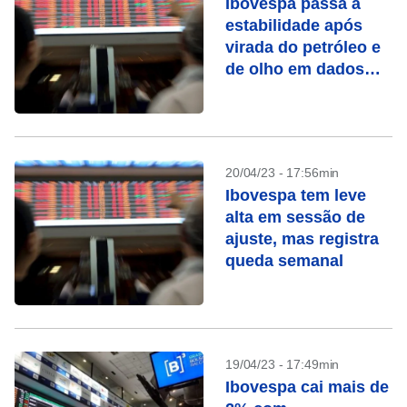
Ibovespa passa à
estabilidade após
virada do petróleo e
de olho em dados
dos EUA
20/04/23 - 17:56min
Ibovespa tem leve
alta em sessão de
ajuste, mas registra
queda semanal
19/04/23 - 17:49min
Ibovespa cai mais de