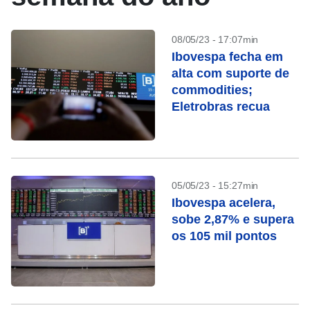
08/05/23 - 17:07min
Ibovespa fecha em
alta com suporte de
commodities;
Eletrobras recua
05/05/23 - 15:27min
Ibovespa acelera,
sobe 2,87% e supera
os 105 mil pontos