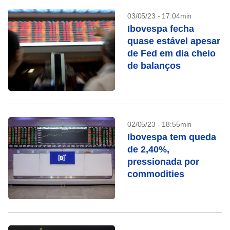
03/05/23 - 17:04min
Ibovespa fecha
quase estável apesar
de Fed em dia cheio
de balanços
02/05/23 - 18:55min
Ibovespa tem queda
de 2,40%,
pressionada por
commodities