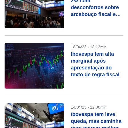
2% com
desconfortos sobre
arcabouço fiscal e
queda de Vale
18/04/23 - 18:12min
Ibovespa tem alta
marginal após
apresentação do
texto de regra fiscal
14/04/23 - 12:00min
Ibovespa tem leve
queda, mas caminha