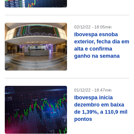
02/12/22 - 18:05min
Ibovespa esnoba
exterior, fecha dia em
alta e confirma
ganho na semana
01/12/22 - 18:47min
Ibovespa inicia
dezembro em baixa
de 1,39%, a 110,9 mil
pontos