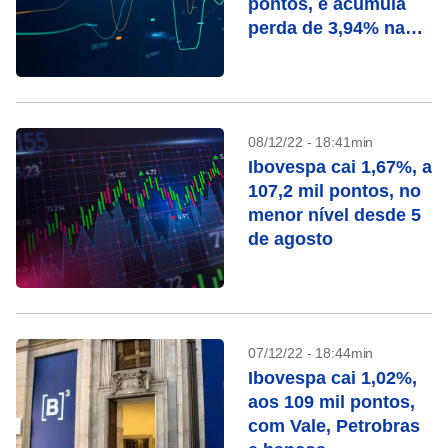
pontos, e acumula
perda de 3,94% na
semana
08/12/22 - 18:41min
Ibovespa cai 1,67%, a
107,2 mil pontos, no
menor nível desde 5
de agosto
07/12/22 - 18:44min
Ibovespa cai 1,02%,
aos 109 mil pontos,
com Vale, Petrobras