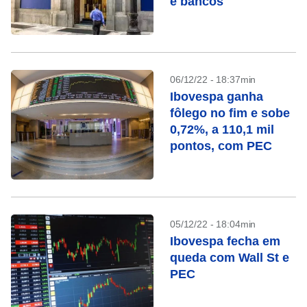
e bancos
06/12/22 - 18:37min
Ibovespa ganha
fôlego no fim e sobe
0,72%, a 110,1 mil
pontos, com PEC
05/12/22 - 18:04min
Ibovespa fecha em
queda com Wall St e
PEC