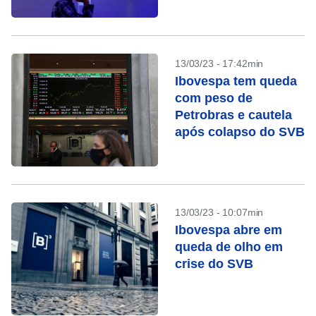
13/03/23 - 17:42min
Ibovespa tem queda
com peso de
Petrobras e cautela
após colapso do SVB
13/03/23 - 10:07min
Ibovespa abre em
queda de olho em
crise do SVB