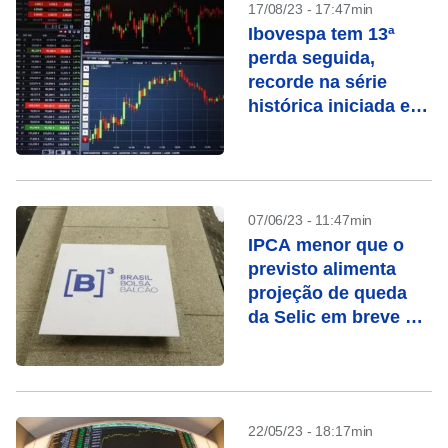
17/08/23 - 17:47min
Ibovespa tem 13ª
perda seguida,
recorde na série
histórica iniciada em
1968
07/06/23 - 11:47min
IPCA menor que o
previsto alimenta
projeção de queda
da Selic em breve e
anima Ibovespa
22/05/23 - 18:17min