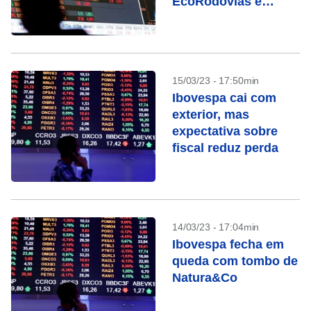
EcoRodovias e
adiciona IRB Brasil
15/03/23 - 17:50min
Ibovespa cai com
exterior, mas
expectativa sobre
fiscal reduz perda
14/03/23 - 17:04min
Ibovespa fecha em
queda com tombo de
Natura&Co