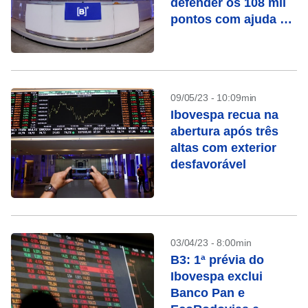
defender os 108 mil
pontos com ajuda de
Petrobras
09/05/23 - 10:09min
Ibovespa recua na
abertura após três
altas com exterior
desfavorável
03/04/23 - 8:00min
B3: 1ª prévia do
Ibovespa exclui
Banco Pan e