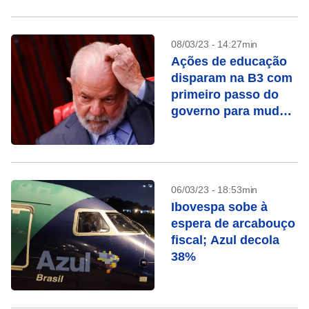
08/03/23 - 14:27min
Ações de educação
disparam na B3 com
primeiro passo do
governo para mudar
Fies
06/03/23 - 18:53min
Ibovespa sobe à
espera de arcabouço
fiscal; Azul decola
38%