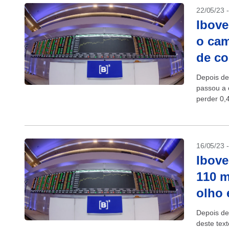
22/05/23 
Ibove
o cam
de c
Depois de
passou a 
perder 0,
16/05/23 
Ibove
110 m
olho 
Depois de
deste tex