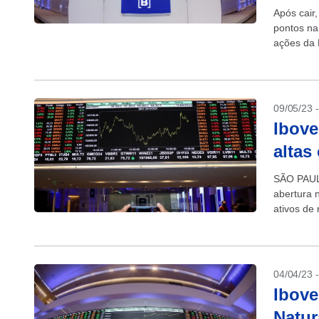
Após cair
pontos na
ações da 
ao lucro...
09/05/23 
Ibove
altas
SÃO PAULO
abertura 
ativos de 
China,...
04/04/23 
Ibove
Natu