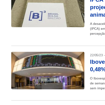
proje
anim
A desacel
(IPCA) em
percepção
isso,...
22/05/23 
Ibove
0,48%
O Ibovesp
de semana
sem ímpet