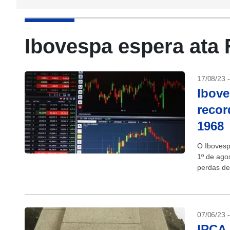
Ibovespa espera ata 
17/08/23 
Ibove
recor
1968
O Ibovesp
1º de agos
perdas de 
07/06/23 
IPCA 