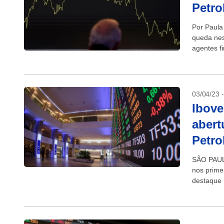
Petro
Por Paula
queda nes
agentes f
fiscal e p
03/04/23 
Ibove
abert
Petro
SÃO PAULO
nos prime
destaque 
avançavam