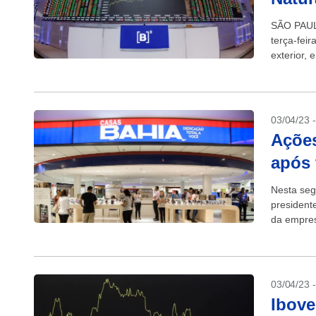
SÃO PAULO
terça-feir
exterior, 
da...
03/04/23 
Ações
após 
Nesta seg
president
da empres
03/04/23 
Ibove