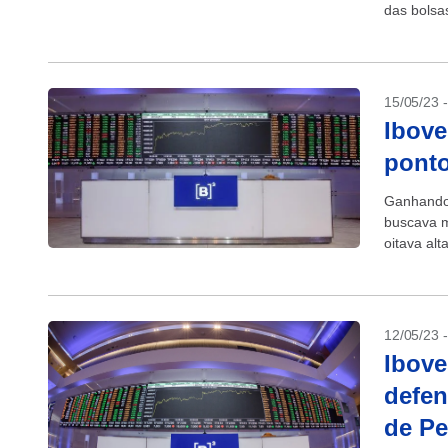
das bolsa
15/05/23 
Ibove
ponto
Ganhando 
buscava m
oitava alt
12/05/23 
Ibove
defen
de Pe