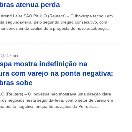
bras atenua perda
 Arend Laier SÃO PAULO (Reuters) – O Ibovespa fechou em
ta segunda-feira, pelo segundo pregão consecutivo, com
inanceiros ainda avaliando a proposta do novo arcabouço
onderando os potenciais...
- 10:17min
spa mostra indefinição na
ura com varejo na ponta negativa;
bras sobe
 (Reuters) – O Ibovespa não mostrava uma direção clara
iros negócios nesta segunda-feira, com o setor de varejo em
na ponta negativa, enquanto as ações da Petrobras
 forte em...