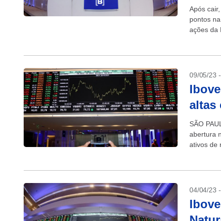
Após cair
pontos na
ações da 
ao lucro...
09/05/23 
Ibove
altas
SÃO PAULO
abertura 
ativos de 
China,...
04/04/23 
Ibove
Natu