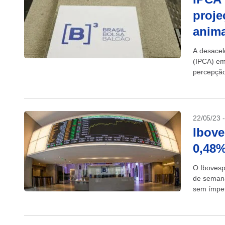
proje
anim
A desacel
(IPCA) em
percepção
isso,...
22/05/23 
Ibove
0,48%
O Ibovesp
de semana
sem ímpet