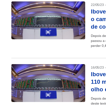
22/05/23 
Ibove
o cam
de c
Depois de
passou a 
perder 0,
16/05/23 
Ibove
110 m
olho 
Depois de
deste tex