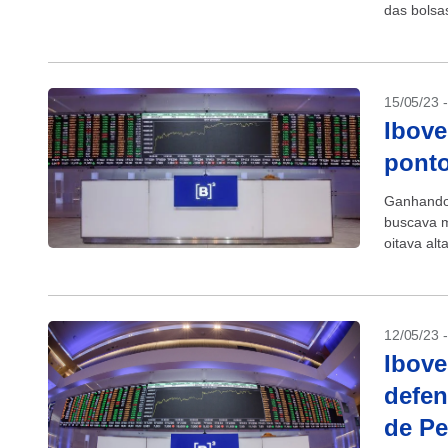
das bolsa
15/05/23 
Ibove
ponto
Ganhando 
buscava m
oitava alt
12/05/23 
Ibove
defen
de Pe