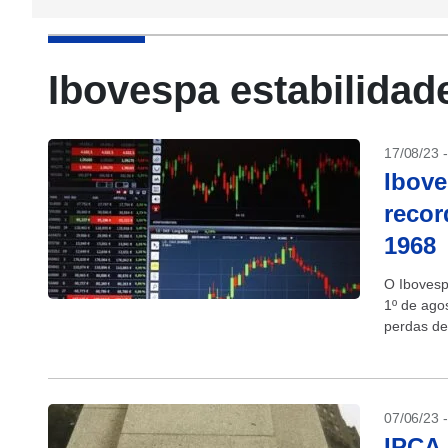
Ibovespa estabilidad
17/08/23 
Ibove
recor
1968
O Ibovesp
1º de agos
perdas de 
07/06/23 
IPCA 