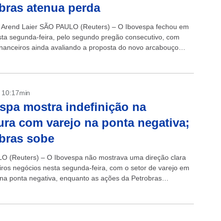
bras atenua perda
 Arend Laier SÃO PAULO (Reuters) – O Ibovespa fechou em
ta segunda-feira, pelo segundo pregão consecutivo, com
inanceiros ainda avaliando a proposta do novo arcabouço
onderando os potenciais...
- 10:17min
spa mostra indefinição na
ura com varejo na ponta negativa;
bras sobe
 (Reuters) – O Ibovespa não mostrava uma direção clara
iros negócios nesta segunda-feira, com o setor de varejo em
na ponta negativa, enquanto as ações da Petrobras
 forte em...