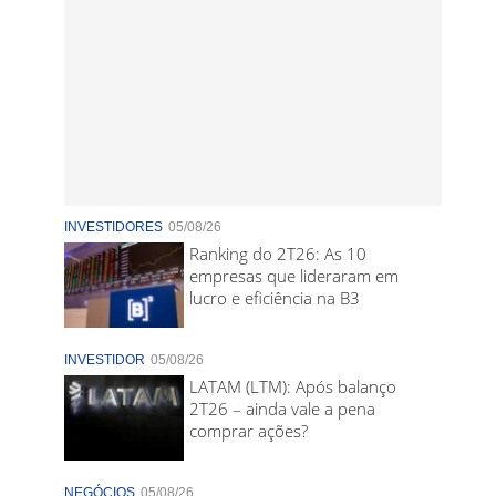
INVESTIDORES
05/08/26
Ranking do 2T26: As 10
empresas que lideraram em
lucro e eficiência na B3
INVESTIDOR
05/08/26
LATAM (LTM): Após balanço
2T26 – ainda vale a pena
comprar ações?
NEGÓCIOS
05/08/26