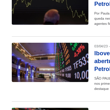
Petro
Por Paula
queda nes
agentes f
fiscal e p
03/04/23 
Ibove
abert
Petro
SÃO PAULO
nos prime
destaque 
avançavam