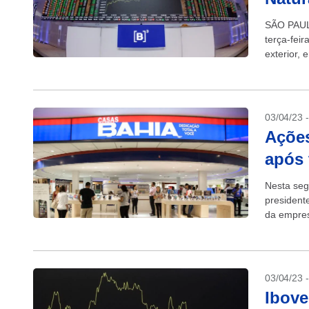
SÃO PAULO
terça-feir
exterior, 
da...
03/04/23 
Ações
após 
Nesta seg
president
da empres
03/04/23 
Ibove