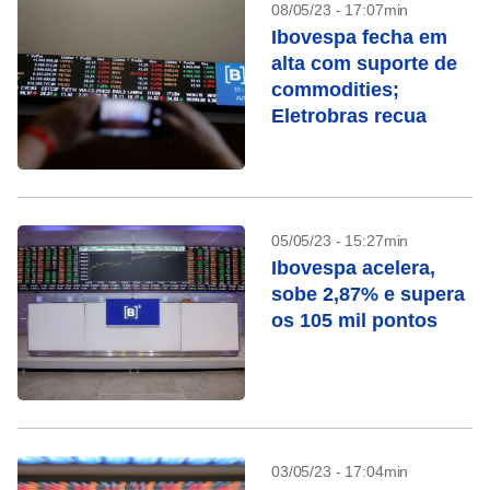
08/05/23 - 17:07min
Ibovespa fecha em
alta com suporte de
commodities;
Eletrobras recua
05/05/23 - 15:27min
Ibovespa acelera,
sobe 2,87% e supera
os 105 mil pontos
03/05/23 - 17:04min