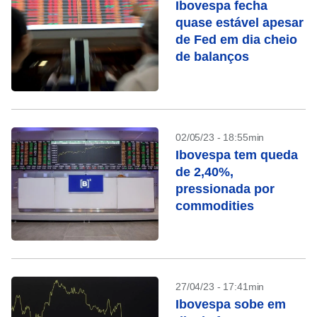
Ibovespa fecha
quase estável apesar
de Fed em dia cheio
de balanços
02/05/23 - 18:55min
Ibovespa tem queda
de 2,40%,
pressionada por
commodities
27/04/23 - 17:41min
Ibovespa sobe em