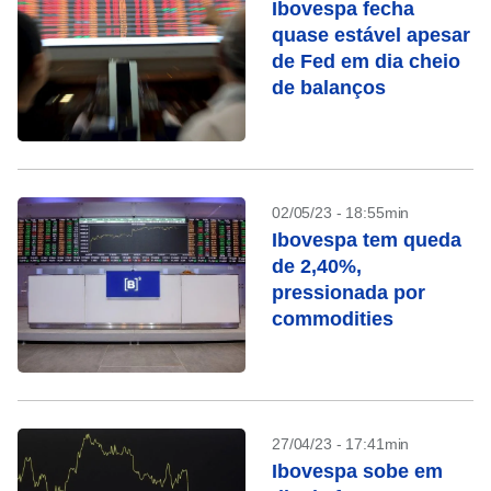
Ibovespa fecha
quase estável apesar
de Fed em dia cheio
de balanços
02/05/23 - 18:55min
Ibovespa tem queda
de 2,40%,
pressionada por
commodities
27/04/23 - 17:41min
Ibovespa sobe em