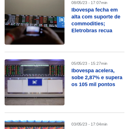
08/05/23 - 17:07min
Ibovespa fecha em
alta com suporte de
commodities;
Eletrobras recua
05/05/23 - 15:27min
Ibovespa acelera,
sobe 2,87% e supera
os 105 mil pontos
03/05/23 - 17:04min