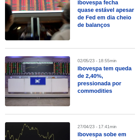
Ibovespa fecha
quase estável apesar
de Fed em dia cheio
de balanços
02/05/23 - 18:55min
Ibovespa tem queda
de 2,40%,
pressionada por
commodities
27/04/23 - 17:41min
Ibovespa sobe em