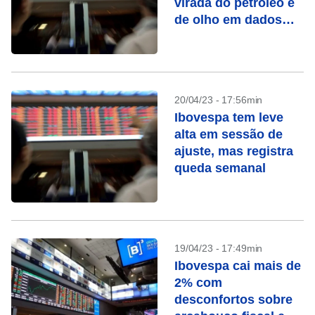
virada do petróleo e
de olho em dados
dos EUA
20/04/23 - 17:56min
Ibovespa tem leve
alta em sessão de
ajuste, mas registra
queda semanal
19/04/23 - 17:49min
Ibovespa cai mais de
2% com
desconfortos sobre