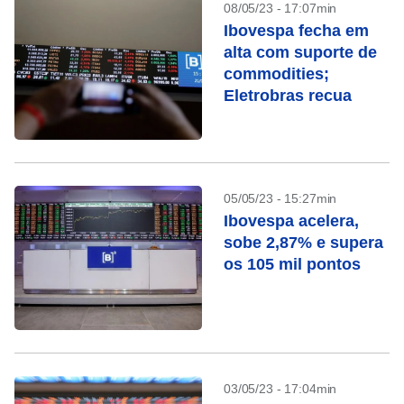
08/05/23 - 17:07min
Ibovespa fecha em
alta com suporte de
commodities;
Eletrobras recua
05/05/23 - 15:27min
Ibovespa acelera,
sobe 2,87% e supera
os 105 mil pontos
03/05/23 - 17:04min