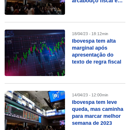
arcabouço fiscal e
queda de Vale
18/04/23 - 18:12min
Ibovespa tem alta
marginal após
apresentação do
texto de regra fiscal
14/04/23 - 12:00min
Ibovespa tem leve
queda, mas caminha
para marcar melhor
semana de 2023