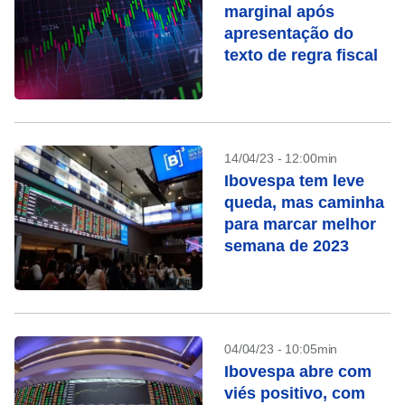
marginal após
apresentação do
texto de regra fiscal
14/04/23 - 12:00min
Ibovespa tem leve
queda, mas caminha
para marcar melhor
semana de 2023
04/04/23 - 10:05min
Ibovespa abre com
viés positivo, com