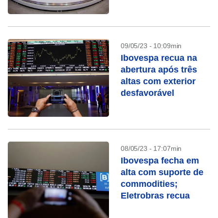
Petrobras
09/05/23 - 10:09min
Ibovespa recua na
abertura após três
altas com exterior
desfavorável
08/05/23 - 17:07min
Ibovespa fecha em
alta com suporte de
commodities;
Eletrobras recua