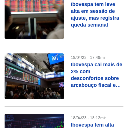
Ibovespa tem leve
alta em sessão de
ajuste, mas registra
queda semanal
19/04/23 - 17:49min
Ibovespa cai mais de
2% com
desconfortos sobre
arcabouço fiscal e
queda de Vale
18/04/23 - 18:12min
Ibovespa tem alta