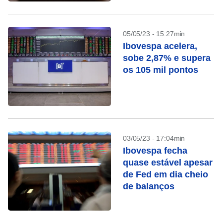
05/05/23 - 15:27min
Ibovespa acelera,
sobe 2,87% e supera
os 105 mil pontos
03/05/23 - 17:04min
Ibovespa fecha
quase estável apesar
de Fed em dia cheio
de balanços