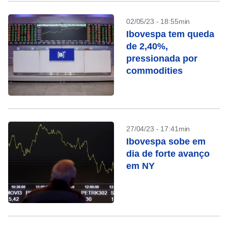
02/05/23 - 18:55min
Ibovespa tem queda
de 2,40%,
pressionada por
commodities
27/04/23 - 17:41min
Ibovespa sobe em
dia de forte avanço
em NY