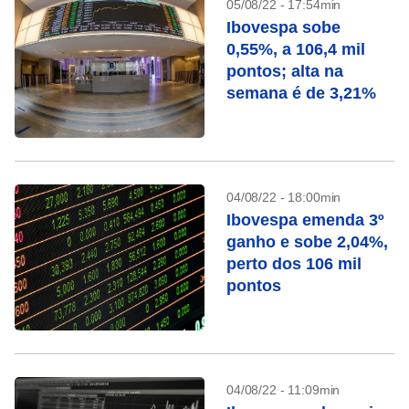
05/08/22 - 17:54min
Ibovespa sobe
0,55%, a 106,4 mil
pontos; alta na
semana é de 3,21%
04/08/22 - 18:00min
Ibovespa emenda 3º
ganho e sobe 2,04%,
perto dos 106 mil
pontos
04/08/22 - 11:09min