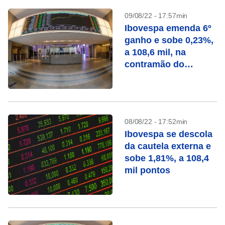
09/08/22 - 17:57min
Ibovespa emenda 6º
ganho e sobe 0,23%,
a 108,6 mil, na
contramão do
exterior
08/08/22 - 17:52min
Ibovespa se descola
da cautela externa e
sobe 1,81%, a 108,4
mil pontos