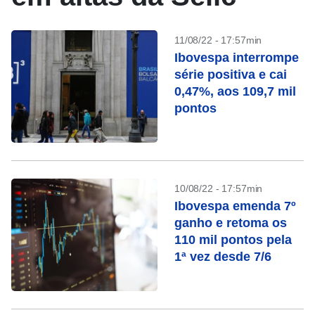
11/08/22 - 17:57min
Ibovespa interrompe
série positiva e cai
0,47%, aos 109,7 mil
pontos
10/08/22 - 17:57min
Ibovespa emenda 7º
ganho e retoma os
110 mil pontos pela
1ª vez desde 7/6