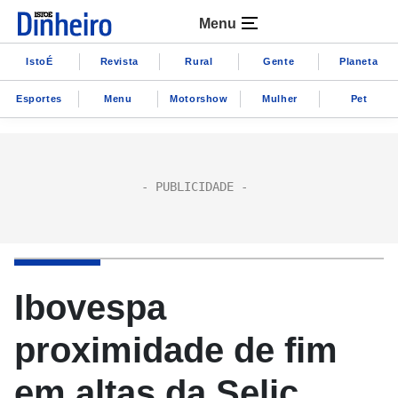
Menu
IstoÉ
Revista
Rural
Gente
Planeta
Esportes
Menu
Motorshow
Mulher
Pet
Ibovespa
proximidade de fim
em altas da Selic