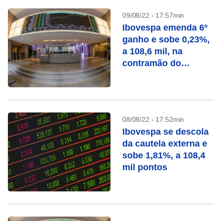
09/08/22 - 17:57min
Ibovespa emenda 6º
ganho e sobe 0,23%,
a 108,6 mil, na
contramão do
exterior
08/08/22 - 17:52min
Ibovespa se descola
da cautela externa e
sobe 1,81%, a 108,4
mil pontos