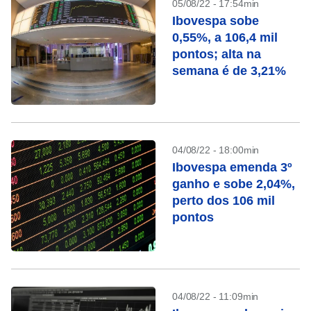
05/08/22 - 17:54min
Ibovespa sobe
0,55%, a 106,4 mil
pontos; alta na
semana é de 3,21%
04/08/22 - 18:00min
Ibovespa emenda 3º
ganho e sobe 2,04%,
perto dos 106 mil
pontos
04/08/22 - 11:09min