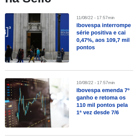
11/08/22 - 17:57min
Ibovespa interrompe
série positiva e cai
0,47%, aos 109,7 mil
pontos
10/08/22 - 17:57min
Ibovespa emenda 7º
ganho e retoma os
110 mil pontos pela
1ª vez desde 7/6