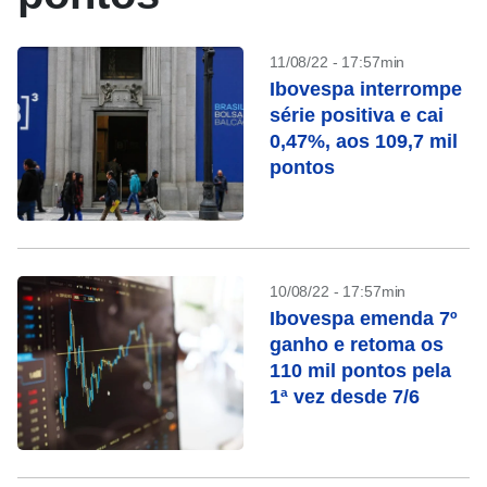
11/08/22 - 17:57min
Ibovespa interrompe
série positiva e cai
0,47%, aos 109,7 mil
pontos
10/08/22 - 17:57min
Ibovespa emenda 7º
ganho e retoma os
110 mil pontos pela
1ª vez desde 7/6