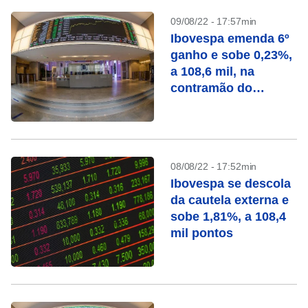
09/08/22 - 17:57min
Ibovespa emenda 6º
ganho e sobe 0,23%,
a 108,6 mil, na
contramão do
exterior
08/08/22 - 17:52min
Ibovespa se descola
da cautela externa e
sobe 1,81%, a 108,4
mil pontos