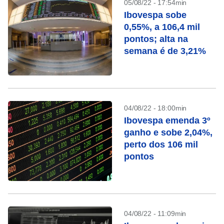
05/08/22 - 17:54min
Ibovespa sobe
0,55%, a 106,4 mil
pontos; alta na
semana é de 3,21%
04/08/22 - 18:00min
Ibovespa emenda 3º
ganho e sobe 2,04%,
perto dos 106 mil
pontos
04/08/22 - 11:09min