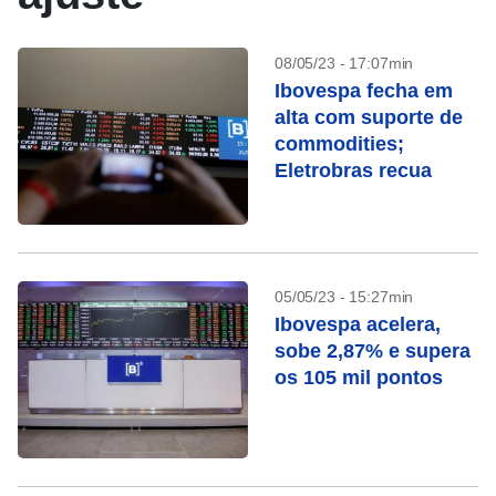
08/05/23 - 17:07min
Ibovespa fecha em
alta com suporte de
commodities;
Eletrobras recua
05/05/23 - 15:27min
Ibovespa acelera,
sobe 2,87% e supera
os 105 mil pontos