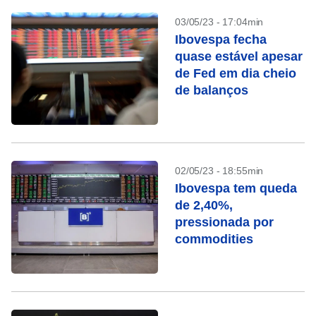
03/05/23 - 17:04min
Ibovespa fecha
quase estável apesar
de Fed em dia cheio
de balanços
02/05/23 - 18:55min
Ibovespa tem queda
de 2,40%,
pressionada por
commodities