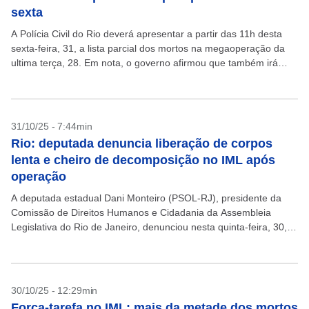
sexta
A Polícia Civil do Rio deverá apresentar a partir das 11h desta
sexta-feira, 31, a lista parcial dos mortos na megaoperação da
ultima terça, 28. Em nota, o governo afirmou que também irá
apresentar...
31/10/25 - 7:44min
Rio: deputada denuncia liberação de corpos
lenta e cheiro de decomposição no IML após
operação
A deputada estadual Dani Monteiro (PSOL-RJ), presidente da
Comissão de Direitos Humanos e Cidadania da Assembleia
Legislativa do Rio de Janeiro, denunciou nesta quinta-feira, 30,
as condições do Instituto Médico-Legal (IML) Afrânio Peixoto,
no...
30/10/25 - 12:29min
Força-tarefa no IML: mais da metade dos mortos