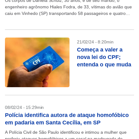
Os corpos de Daniela Schulz, 30 anos, e de seu marido, o
engenheiro agrônomo Hiales Fodra, de 33, vítimas do avião que
caiu em Vinhedo (SP) transportando 58 passageiros e quatro
tripulantes na sexta-feira,...
21/02/24 - 8:20min
Começa a valer a
nova lei do CPF;
entenda o que muda
08/02/24 - 15:29min
Polícia identifica autora de ataque homofóbico
em padaria em Santa Cecília, em SP
A Polícia Civil de São Paulo identificou e intimou a mulher que
proferiu ataques homofóbicos a um casal na madrugada do