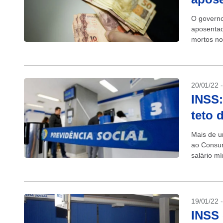
O governo
aposentad
mortos no
o Metrópo
20/01/22 
INSS:
teto 
Mais de u
ao Consum
salário m
INSS, o g
19/01/22 
INSS 