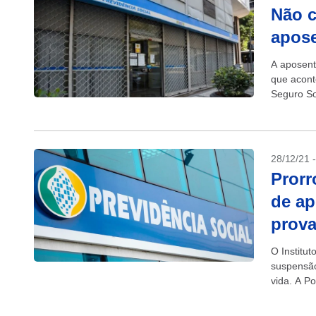
Não c
apose
A aposent
que acont
Seguro So
de aposent
28/12/21 
Prorr
de ap
prova
O Institu
suspensão
vida. A Po
feira,...