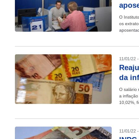
apose
O Institu
os extrat
aposentad
pagamento
11/01/22 
Reaju
da in
O salário
a inflação
10,02%, fi
11/01/22 