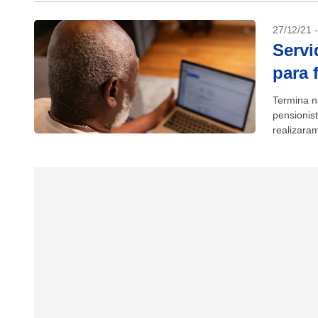
27/12/21 
Servi
para 
Termina n
pensionist
realizara
comprovar