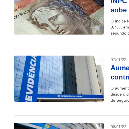
INPC 
sobe 
O Índice 
0,73% em
segundo d
Instituto B
07/01/22 
Aumen
contr
O aumento
desde o di
de Seguro
06/01/22 