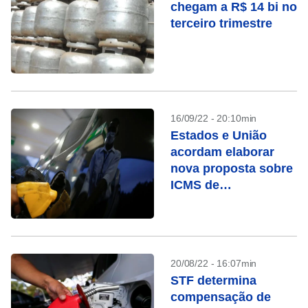
chegam a R$ 14 bi no
terceiro trimestre
16/09/22 - 20:10min
Estados e União
acordam elaborar
nova proposta sobre
ICMS de
combustíveis, diz
STF
20/08/22 - 16:07min
STF determina
compensação de