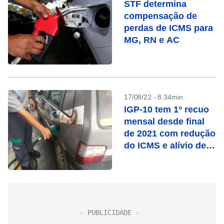
STF determina
compensação de
perdas de ICMS para
MG, RN e AC
17/08/22 - 8:34min
IGP-10 tem 1° recuo
mensal desde final
de 2021 com redução
do ICMS e alívio de
commodities