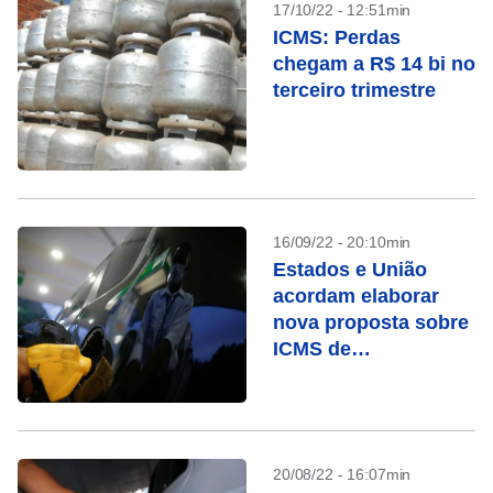
17/10/22 - 12:51min
ICMS: Perdas
chegam a R$ 14 bi no
terceiro trimestre
16/09/22 - 20:10min
Estados e União
acordam elaborar
nova proposta sobre
ICMS de
combustíveis, diz
STF
20/08/22 - 16:07min