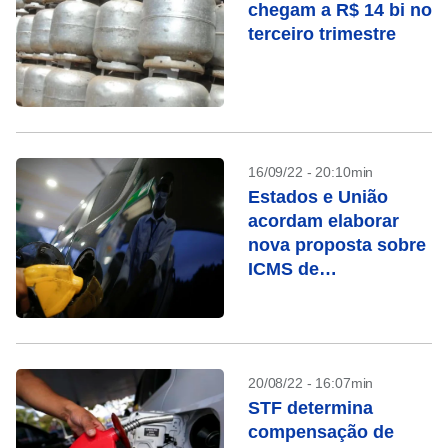
chegam a R$ 14 bi no
terceiro trimestre
16/09/22 - 20:10min
Estados e União
acordam elaborar
nova proposta sobre
ICMS de
combustíveis, diz
STF
20/08/22 - 16:07min
STF determina
compensação de