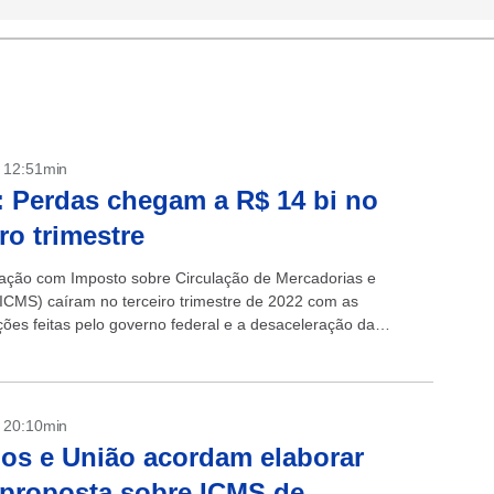
- 12:51min
 Perdas chegam a R$ 14 bi no
iro trimestre
ação com Imposto sobre Circulação de Mercadorias e
(ICMS) caíram no terceiro trimestre de 2022 com as
ões feitas pelo governo federal e a desaceleração da
 No comparativo com o mesmo...
- 20:10min
os e União acordam elaborar
proposta sobre ICMS de