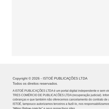
Copyright © 2026 - ISTOÉ PUBLICAÇÕES LTDA
Todos os direitos reservados.
A ISTOÉ PUBLICAÇÕES LTDA é um portal digital independente e sem vin
TRES COMÉRCIO DE PUBLICACÕES LTDA (recuperação judicial). Info
cobranças e que também não oferecemos cancelamento do contrato de a
ISTOÉ, tampouco autorizamos terceiros a fazê-lo, nos responsabilizamos
https://istoe.com.br
“
” e seus respectivos sites.