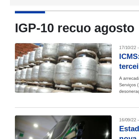
IGP-10 recuo agosto
17/10/22 
ICMS:
terce
A arrecad
Serviços 
desoneraç
economia.
16/09/22 
Estad
nova 