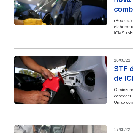
combu
(Reuters)
elaborar 
ICMS sobr
pelo Supr
20/08/22 
STF 
de IC
O ministr
concedeu 
União com
Grande do
17/08/22 