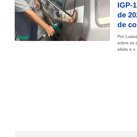
IGP-1
de 20
de c
Por Luana
sobre os 
efeito e 