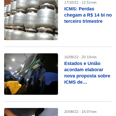
17/10/22 - 12:51min
ICMS: Perdas
chegam a R$ 14 bi no
terceiro trimestre
16/09/22 - 20:10min
Estados e União
acordam elaborar
nova proposta sobre
ICMS de
combustíveis, diz
STF
20/08/22 - 16:07min