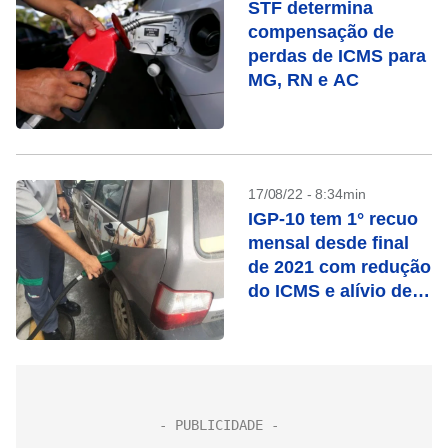
STF determina
compensação de
perdas de ICMS para
MG, RN e AC
17/08/22 - 8:34min
IGP-10 tem 1° recuo
mensal desde final
de 2021 com redução
do ICMS e alívio de
commodities