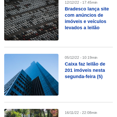
12/12/22 - 17:45min
Bradesco lança site
com anúncios de
imóveis e veículos
levados a leilão
05/12/22 - 10:19min
Caixa faz leilão de
201 imóveis nesta
segunda-feira (5)
16/11/22 - 22:08min