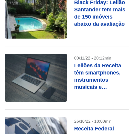
Black Friday: Leilão
Santander tem mais
de 150 imóveis
abaixo da avaliação
09/11/22 - 20:12min
Leilões da Receita
têm smartphones,
instrumentos
musicais e
Macbooks
26/10/22 - 18:00min
Receita Federal