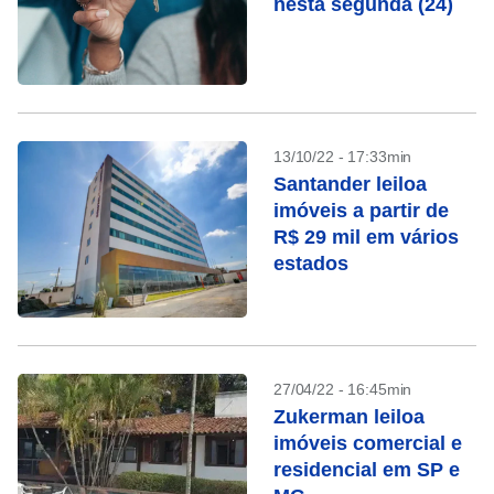
nesta segunda (24)
13/10/22 - 17:33min
Santander leiloa
imóveis a partir de
R$ 29 mil em vários
estados
27/04/22 - 16:45min
Zukerman leiloa
imóveis comercial e
residencial em SP e