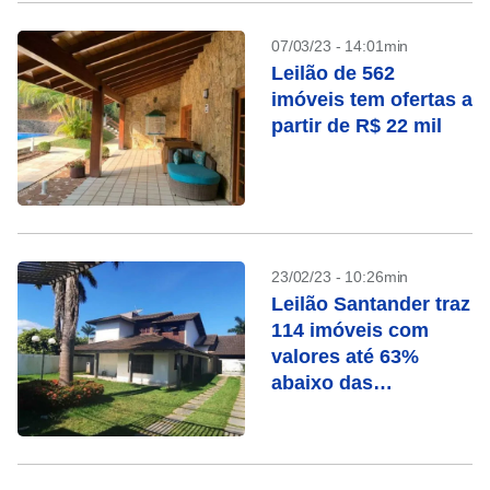
07/03/23 - 14:01min
Leilão de 562
imóveis tem ofertas a
partir de R$ 22 mil
23/02/23 - 10:26min
Leilão Santander traz
114 imóveis com
valores até 63%
abaixo das
avaliações