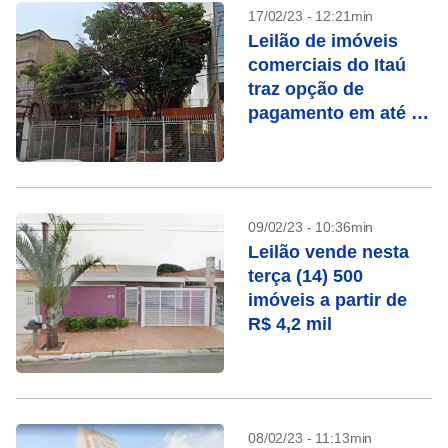
17/02/23 - 12:21min
Leilão de imóveis
comerciais do Itaú
traz opção de
pagamento em até 78
vezes
09/02/23 - 10:36min
Leilão vende nesta
terça (14) 500
imóveis a partir de
R$ 4,2 mil
08/02/23 - 11:13min